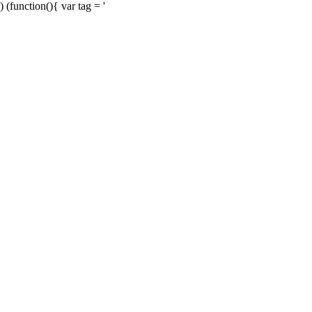
) (function(){ var tag = '