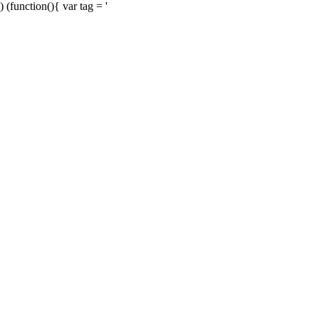
) (function(){ var tag = '