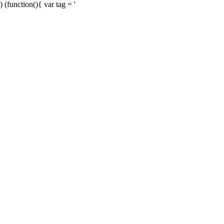
) (function(){ var tag = '