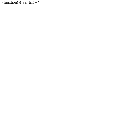
) (function(){ var tag = '