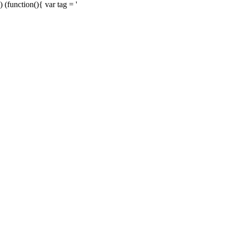
) (function(){ var tag = '