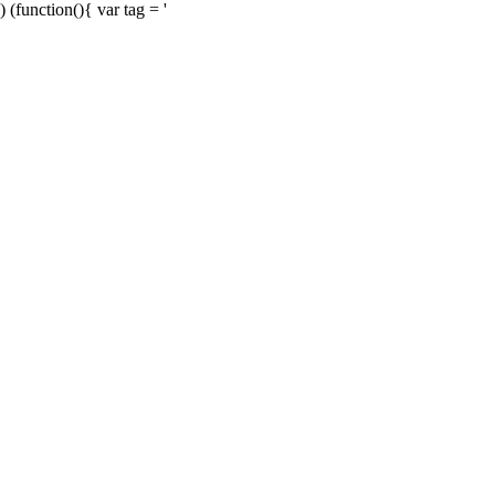
) (function(){ var tag = '