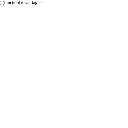
) (function(){ var tag = '