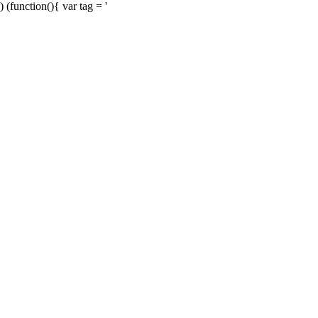
) (function(){ var tag = '